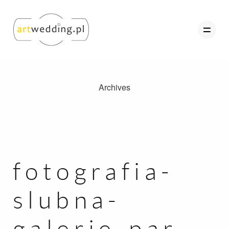
Archives
O nas
Portfolio
Oferta
Referencje
fotografia-
Kontakt
slubna-
Strefa Klienta
galerie-par