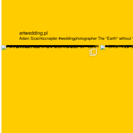
artwedding.pl
Adam Szachtsznajder
#weddingphotographer
The "Earth" without "