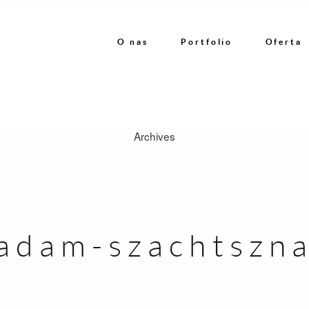
O nas
Portfolio
Oferta
Archives
O nas
Portfolio
-adam-szachtszn
Oferta
Referencje
Kontakt