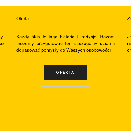
Strefa Klienta
Oferta
Z
y.
Każdy ślub to inna historia i tradycje. Razem
J
ko
możemy przygotować ten szczególny dzień i
n
dopasować pomysły do Waszych osobowości.
c