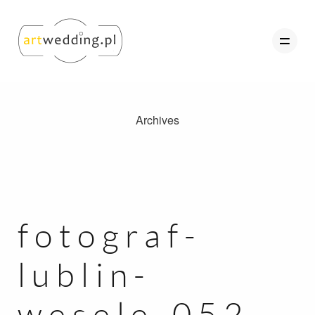
Archives
O nas
Portfolio
Oferta
Referencje
fotograf-
Kontakt
lublin-
Strefa Klienta
wesele-052