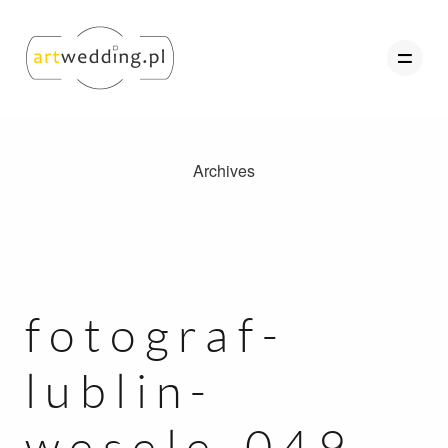
Archives
O nas
Portfolio
Oferta
Referencje
fotograf-
Kontakt
lublin-
Strefa Klienta
wesele-049