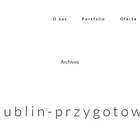
O nas
Portfolio
Oferta
Archives
O nas
Portfolio
-lublin-przygoto
Oferta
Referencje
Kontakt