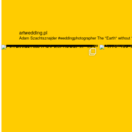
artwedding.pl
Adam Szachtsznajder
#weddingphotographer
The "Earth" without "