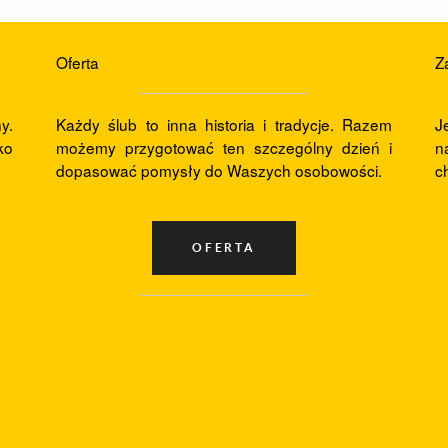
Strefa Klienta
Oferta
Z
y.
Każdy ślub to inna historia i tradycje. Razem
J
ko
możemy przygotować ten szczególny dzień i
n
dopasować pomysły do Waszych osobowości.
c