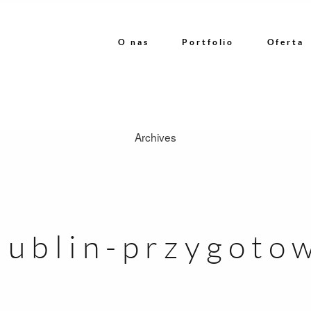
O nas
Portfolio
Oferta
Archives
O nas
Portfolio
-lublin-przygoto
Oferta
Referencje
Kontakt