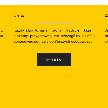
Strefa Klienta
Oferta
Z
y.
Każdy ślub to inna historia i tradycje. Razem
J
ko
możemy przygotować ten szczególny dzień i
n
dopasować pomysły do Waszych osobowości.
c