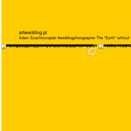
artwedding.pl
Adam Szachtsznajder
#weddingphotographer
The "Earth" without "