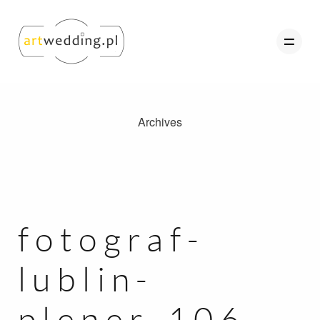
Archives
O nas
Portfolio
Oferta
Referencje
fotograf-
Kontakt
lublin-
Strefa Klienta
plener-106