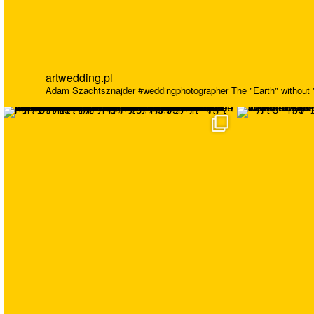
artwedding.pl
Adam Szachtsznajder
#weddingphotographer
The "Earth" without "