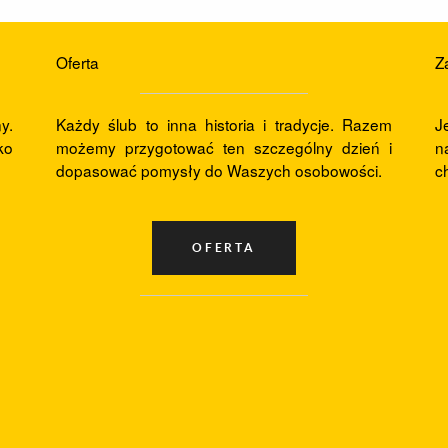
Strefa Klienta
Oferta
Z
y.
Każdy ślub to inna historia i tradycje. Razem
J
ko
możemy przygotować ten szczególny dzień i
n
dopasować pomysły do Waszych osobowości.
c