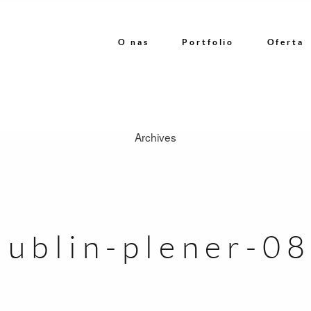
O nas
Portfolio
Oferta
Archives
O nas
Portfolio
lublin-plener-0
Oferta
Referencje
Kontakt