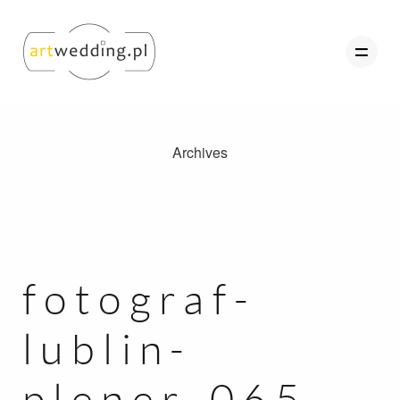
Archives
O nas
Portfolio
Oferta
Referencje
fotograf-
Kontakt
lublin-
Strefa Klienta
plener-065