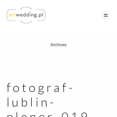
Archives
O nas
Portfolio
Oferta
Referencje
fotograf-
Kontakt
lublin-
Strefa Klienta
plener-019