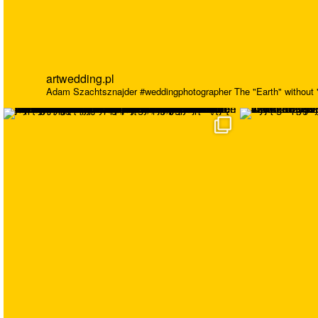
artwedding.pl
Adam Szachtsznajder
#weddingphotographer
The "Earth" without "