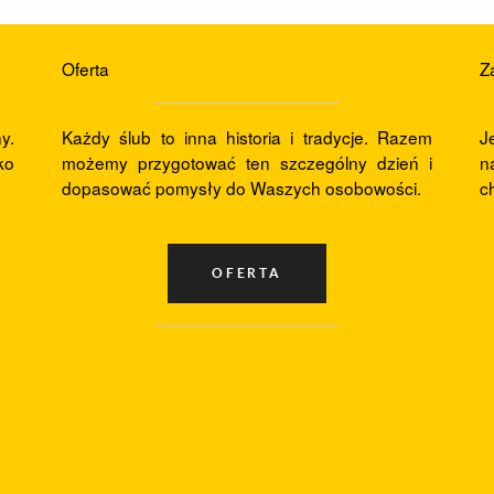
Strefa Klienta
Oferta
Z
y.
Każdy ślub to inna historia i tradycje. Razem
J
ko
możemy przygotować ten szczególny dzień i
n
dopasować pomysły do Waszych osobowości.
c