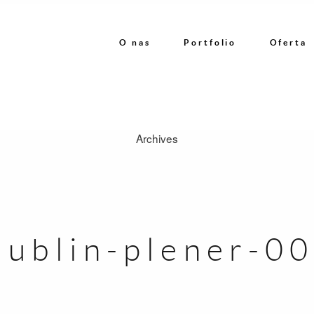
O nas
Portfolio
Oferta
Archives
O nas
Portfolio
lublin-plener-0
Oferta
Referencje
Kontakt