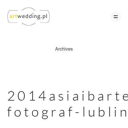
Archives
O nas
Portfolio
Oferta
Referencje
2014asiaibart
Kontakt
fotograf-lubli
Strefa Klienta