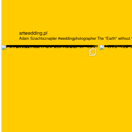
artwedding.pl
Adam Szachtsznajder
#weddingphotographer
The "Earth" without "