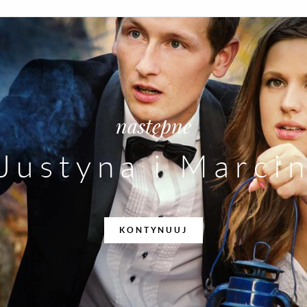
następne
Justyna i Marci
KONTYNUUJ