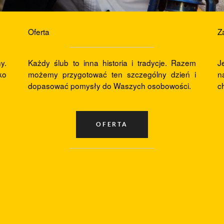
Oferta
Z
y.
Każdy ślub to inna historia i tradycje. Razem
J
ko
możemy przygotować ten szczególny dzień i
n
dopasować pomysły do Waszych osobowości.
c