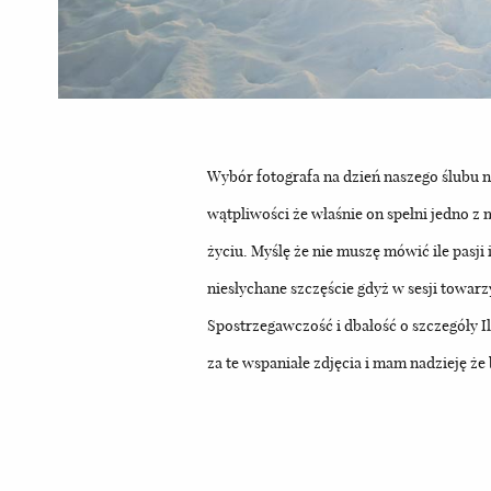
Wybór fotografa na dzień naszego ślubu n
wątpliwości że właśnie on spełni jedno z
życiu. Myślę że nie muszę mówić ile pasji
niesłychane szczęście gdyż w sesji towar
Spostrzegawczość i dbałość o szczegóły
za te wspaniałe zdjęcia i mam nadzieję że