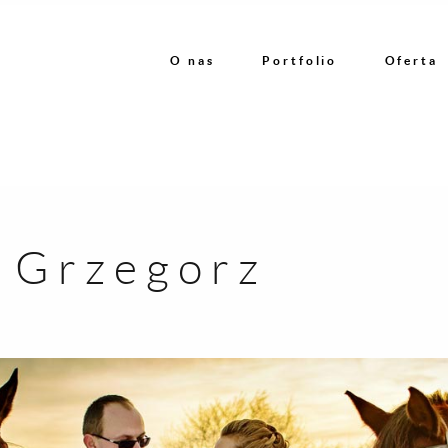
O nas
Portfolio
Oferta
i Grzegorz
O nas
Portfolio
Oferta
Referencje
Kontakt