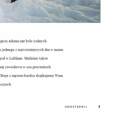
djęcia Adama nie było żadnych
 z jednego z najważniejszych dni w moim
graf w Lublinie. Mieliśmy także
a się zawodowo w 100 procentach.
a. Oboje z mężem bardzo dziękujemy Wam
kazjach.
UDOSTĘPNIJ