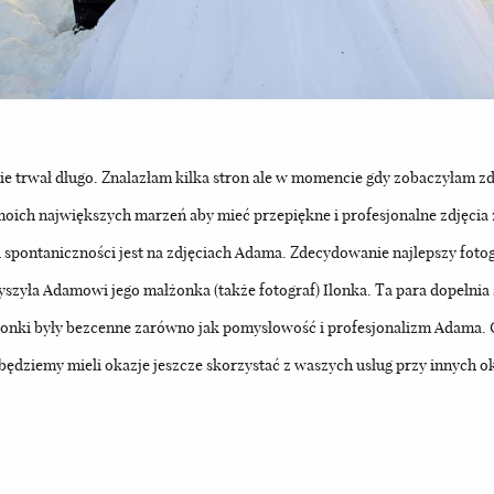
ie trwał długo. Znalazłam kilka stron ale w momencie gdy zobaczyłam z
 moich największych marzeń aby mieć przepiękne i profesjonalne zdjęcia
 i spontaniczności jest na zdjęciach Adama. Zdecydowanie najlepszy foto
zyszyła Adamowi jego małżonka (także fotograf) Ilonka. Ta para dopełni
 Ilonki były bezcenne zarówno jak pomysłowość i profesjonalizm Adam
 będziemy mieli okazje jeszcze skorzystać z waszych usług przy innych o