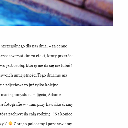
zczególnego dla nas dnia, – za cenne
przede wszystkim za efekt, który przerósł
 jest osobą, której nie da się nie lubić !
 swoich umiejętności.Tego dnia nie ma
sja zdjęciowa to już tylko kolejne
e macie pomysłu na zdjęcia, Adam z
ne fotografie w 5 min przy kawałku ściany
tóra zachwyciła całą rodzinę !! Na koniec
zy \”
Gorąco polecamy i pozdrawiamy