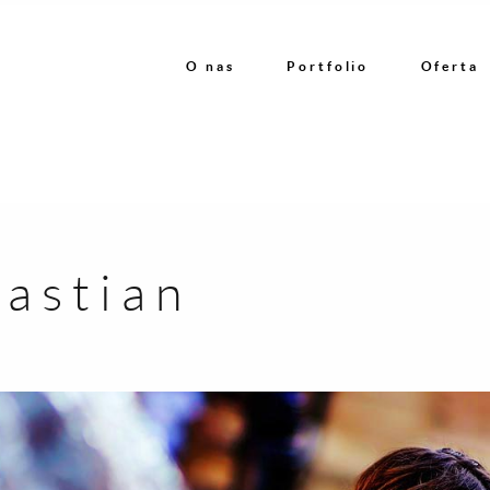
O nas
Portfolio
Oferta
bastian
O nas
Portfolio
Oferta
Referencje
Kontakt