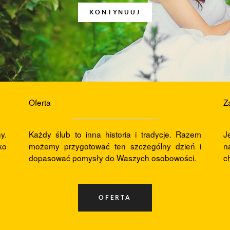
KONTYNUUJ
Oferta
Z
y.
Każdy ślub to inna historia i tradycje. Razem
J
ko
możemy przygotować ten szczególny dzień i
n
dopasować pomysły do Waszych osobowości.
c