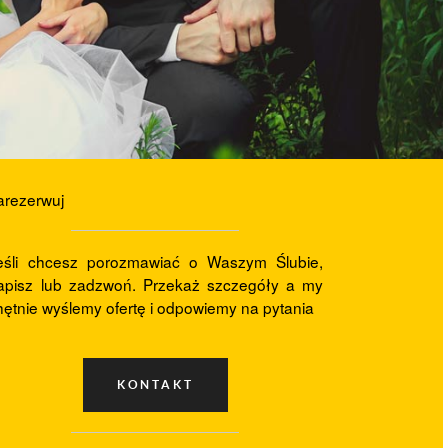
arezerwuj
eśli chcesz porozmawiać o Waszym Ślubie,
apisz lub zadzwoń. Przekaż szczegóły a my
hętnie wyślemy ofertę i odpowiemy na pytania