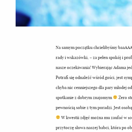
Na samym początku chcielibyśmy baaAAAaa
rady i wskazówki, – za pełen spokój i pro
nasze oczekiwania! Wybierając Adama je
Potrafi się odnaleźć wśród gości, jest s
chyba nic cenniejszego dla pary młodej od
spotkanie z dobrym znajomym
Zero st
pewnością sobie z tym poradzi. Jest osobą
W kwestii zdjęć można mu zaufać w 100 
przytoczę słowa naszej babci, która po ob