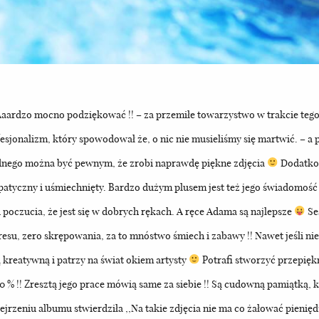
rdzo mocno podziękować !! – za przemiłe towarzystwo w trakcie tego s
fesjonalizm, który spowodował że, o nic nie musieliśmy się martwić. – a 
dnego można być pewnym, że zrobi naprawdę piękne zdjęcia
Dodatkowo
ympatyczny i uśmiechnięty. Bardzo dużym plusem jest też jego świadomość
 poczucia, że jest się w dobrych rękach. A ręce Adama są najlepsze
Se
resu, zero skrępowania, za to mnóstwo śmiech i zabawy !! Nawet jeśli ni
 kreatywną i patrzy na świat okiem artysty
Potrafi stworzyć przepięk
% !! Zresztą jego prace mówią same za siebie !! Są cudowną pamiątką, k
ejrzeniu albumu stwierdziła ,,Na takie zdjęcia nie ma co żałować pienięd