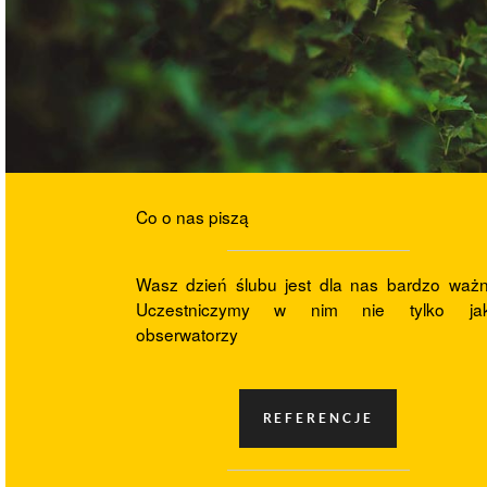
Co o nas piszą
Wasz dzień ślubu jest dla nas bardzo ważn
Uczestniczymy w nim nie tylko ja
obserwatorzy